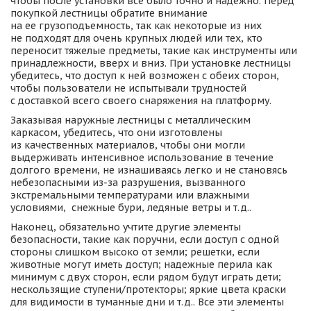
чтобы после установки все было точно и надежно. Перед 
покупкой лестницы обратите внимание 
на ее грузоподъемность, так как некоторые из них 
не подходят для очень крупных людей или тех, кто 
переносит тяжелые предметы, такие как инструменты или 
принадлежности, вверх и вниз. При установке лестницы 
убедитесь, что доступ к ней возможен с обеих сторон, 
чтобы пользователи не испытывали трудностей 
с доставкой всего своего снаряжения на платформу.
Заказывая наружные лестницы с металлическим 
каркасом, убедитесь, что они изготовлены 
из качественных материалов, чтобы они могли 
выдерживать интенсивное использование в течение 
долгого времени, не изнашиваясь легко и не становясь 
небезопасными из-за разрушения, вызванного 
экстремальными температурами или влажными 
условиями,  снежные бури, ледяные ветры и т. д..
Наконец, обязательно учтите другие элементы 
безопасности, такие как поручни, если доступ с одной 
стороны слишком высоко от земли; решетки, если 
животные могут иметь доступ; надежные перила как 
минимум с двух сторон, если рядом будут играть дети; 
нескользящие ступени/протекторы; яркие цвета краски 
для видимости в туманные дни и т. д.. Все эти элементы 