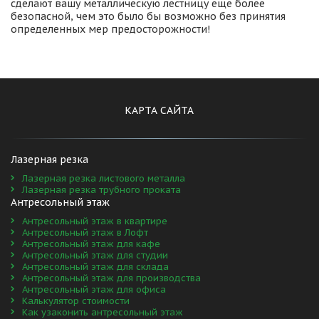
сделают вашу металлическую лестницу еще более 
безопасной, чем это было бы возможно без принятия 
определенных мер предосторожности!
КАРТА САЙТА
Лазерная резка 
Лазерная резка листового металла
Лазерная резка трубного проката
Антресольный этаж
Антресольный этаж в квартире
Антресольный этаж в Лофт
Антресольный этаж для кафе
Антресольный этаж для студии
Антресольный этаж для склада
Антресольный этаж для производства
Антресольный этаж для офиса
Калькулятор стоимости
Как узаконить антресольный этаж