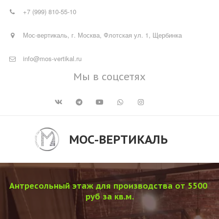
+7 (999) 810-55-10
Мос-вертикаль
,
г. Москва
,
Флотская ул. 1, Щербинка
info@mos-vertikal.ru
Мы в соцсетях
МОС-ВЕРТИКАЛЬ
Антресольный этаж для производства от 5500 
руб за кв.м.