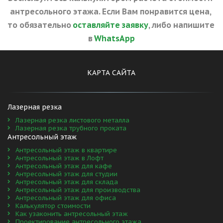
антресольного этажа. Если Вам понравится цена, 
то обязательно 
оставляйте заявку
, либо напишите 
в 
WhatsApp
КАРТА САЙТА
Лазерная резка 
Лазерная резка листового металла
Лазерная резка трубного проката
Антресольный этаж
Антресольный этаж в квартире
Антресольный этаж в Лофт
Антресольный этаж для кафе
Антресольный этаж для студии
Антресольный этаж для склада
Антресольный этаж для производства
Антресольный этаж для офиса
Калькулятор стоимости
Как узаконить антресольный этаж
Проектирование антресольного этажа