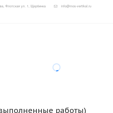
ква
,
Флотская ул. 1, Щербинка
info@mos-vertikal.ru
(выполненные работы)